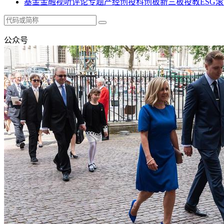
基金
金融
视听
评论
专题
产经
创投
科创板
新三板
投教
ESG
滚
公众号