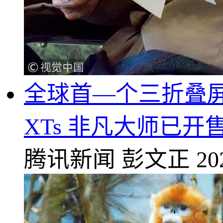
全球首—个三折叠屏手
XTs 非凡大师已开
腾讯新闻
彭文正
20