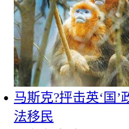
马斯克?抨击英‘国
法移民