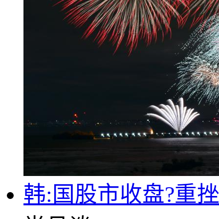
韩:国股市收盘?重挫