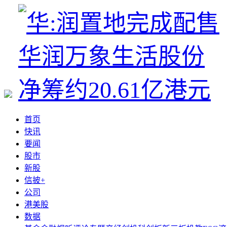
首页
快讯
要闻
股市
新股
信披+
公司
港美股
数据