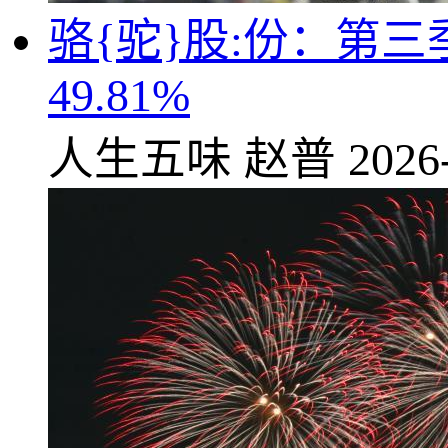
骆{驼}股:份：第三
49.81%
人生五味
赵普
2026