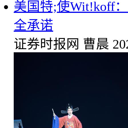
美国特;使Wit!k
全承诺
证券时报网
曹晨
20