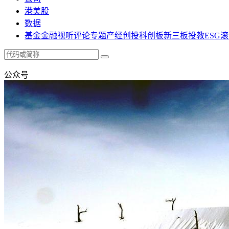
港美股
数据
基金
金融
视听
评论
专题
产经
创投
科创板
新三板
投教
ESG
滚
公众号