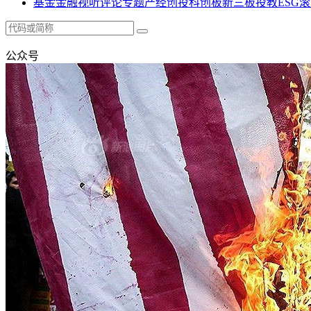
基金
金融
视听
评论
专题
产经
创投
科创板
新三板
投教
ESG
滚
公众号