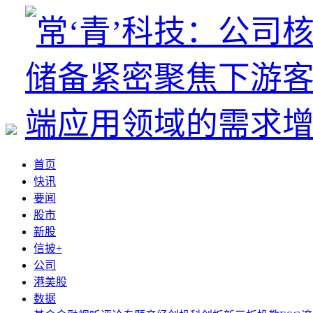
首页
快讯
要闻
股市
新股
信披+
公司
港美股
数据